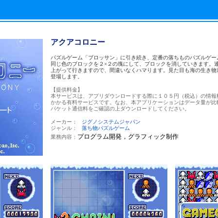
アクアコロニー
パズルゲーム「ブロッサン」に引き続き、定番の落ちものパズルゲー
同じ色のブロックを２×２の塊にして、ブロックを消していきます。
上がって行きますので、間違いなくハマります。見た目も海の生き物
登場します。
【提供料金】
本サービスは、アプリダウンロードする際に１０５円（税込）の情報
かかる有料サービスです。なお、本アプリケーションはデータ量が比
パケット通信料をご確認の上ダウンロードしてください。
メーカー：
ジグノシステムジャパン
ジャンル：
落ち物パズルゲーム
プログラム開発，グラフィック制作
業務内容：