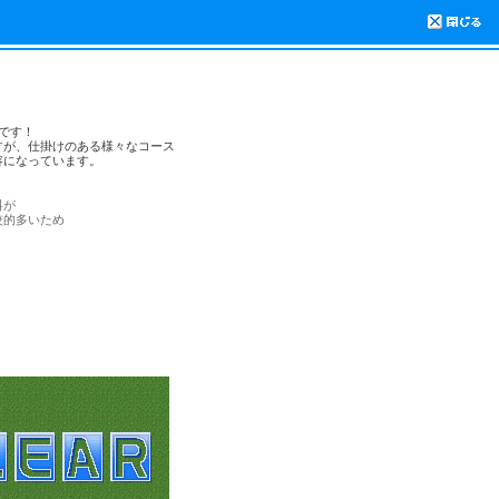
場です！
すが、仕掛けのある様々なコース
容になっています。
料が
較的多いため