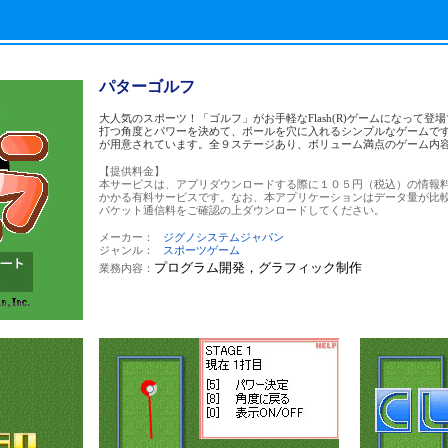
パターゴルフ
大人気のスポーツ！「ゴルフ」がお手軽なFlash(R)ゲームになって登
打つ角度とパワーを決めて、ボールを穴に入れるシンプルなゲームで
が用意されています。全９ステージあり、ボリューム満点のゲーム内
【提供料金】
本サービスは、アプリダウンロードする際に１０５円（税込）の情報
かかる有料サービスです。なお、本アプリケーションはデータ量が比
パケット通信料をご確認の上ダウンロードしてください。
メーカー：
ジグノシステムジャパン
ジャンル：
スポーツゲーム
プログラム開発，グラフィック制作
業務内容：