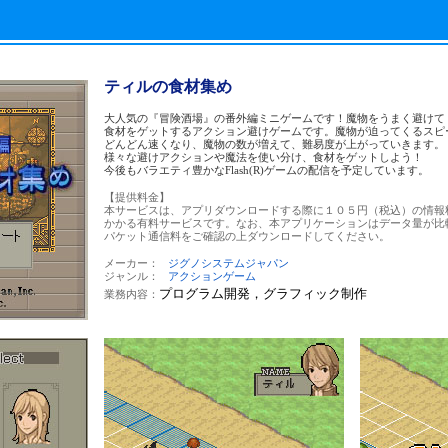
ティルの食材集め
大人気の『冒険酒場』の番外編ミニゲームです！魔物をうまく避けて
食材をゲットするアクション避けゲームです。魔物が迫ってくるスピ
どんどん速くなり、魔物の数が増えて、難易度が上がっていきます。
様々な避けアクションや魔法を使い分け、食材をゲットしよう！
今後もバラエティ豊かなFlash(R)ゲームの配信を予定しています。
【提供料金】
本サービスは、アプリダウンロードする際に１０５円（税込）の情報
かかる有料サービスです。なお、本アプリケーションはデータ量が比
パケット通信料をご確認の上ダウンロードしてください。
メーカー：
ジグノシステムジャパン
ジャンル：
アクションゲーム
プログラム開発，グラフィック制作
業務内容：