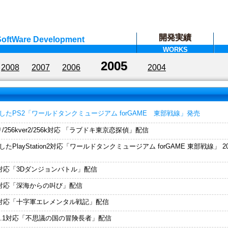
開発実績
oftWare Development
WORKS
2005
2008
2007
2006
2004
09
たPS2「ワールドタンクミュージアム forGAME 東部戦線」発売
プリ/256kver2/256k対応 「ラブドキ東京恋探偵」配信
PlayStation2対応「ワールドタンクミュージアム forGAME 東部戦線」 
R)対応「3Dダンジョンバトル」配信
R)対応「深海からの叫び」配信
R)対応「十字軍エレメンタル戦記」配信
R)3.1対応「不思議の国の冒険長者」配信