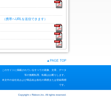
。
（携帯へURLを送信できます）
▲PAGE TOP
このサイトに掲載されているすべての画像、文章、データ
等の無断転用、転載はお断りします。
本文中の会社名および商品名は各社の商標または登録商標
です。
Copyright c Rideon,Inc. All rights reserved.